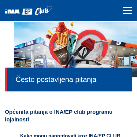
Često postavljena pitanja
Općenita pitanja o INA/EP club programu
lojalnosti
Kako mogu napredovati kroz INA/EP CLUB