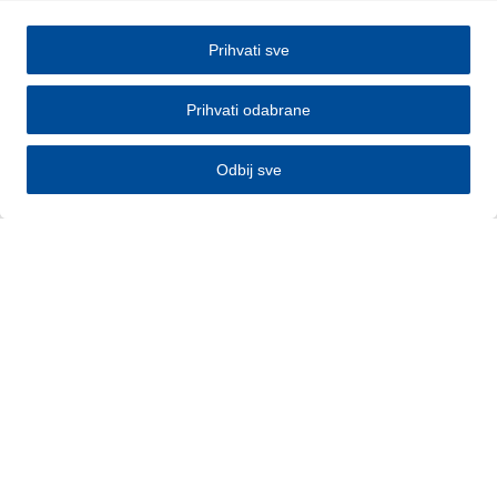
Prihvati sve
Prihvati odabrane
Odbij sve
Pravila
Obavijest o kolačićima
Informacija o obradi ličnih podataka