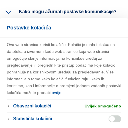
Kako mogu ažurirati postavke komunikacije?
Zašto trebam potvrditi svoju e-mail adresu
Postavke kolačića
nakon registracije?
Ova web stranica koristi kolačiće. Kolačić je mala tekstualna
Kako mogu promijeniti lozinku?
datoteka u izvornom kodu web stranice koja web stranici
omogućuje slanje informacija na korisnikov uređaj za
Kako mogu deaktivirati svoj Članski račun?
pregledavanje ili preglednik te pristup podacima koje kolačić
pohranjuje na korisnikovom uređaju za pregledavanje. Više
Kako mogu ažurirati svoj profil?
informacija o tome kako kolačići funkcioniraju i kako ih
koristimo, kao i informacije o promjeni jednom zadanih postavki
kolačića možete pronaći
ovdje.
Obavezni kolaćići
Uvijek omogućeno
Statistički kolačići