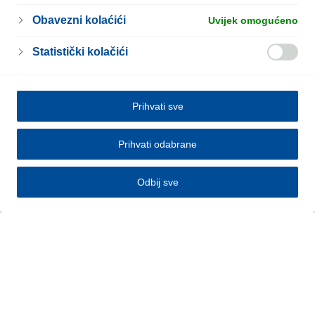
Obavezni kolaćići
Uvijek omogućeno
Statistički kolačići
Prihvati sve
Prihvati odabrane
Odbij sve
Pravila
Obavijest o kolačićima
Informacija o obradi ličnih podataka